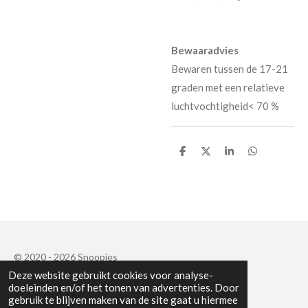
Bewaaradvies
Bewaren tussen de 17-21
graden met een relatieve
luchtvochtigheid< 70 %
D
D
S
D
e
e
h
e
l
e
a
l
e
l
r
e
n
e
n
© 2020 - 2026 Snoopies
Deze website gebruikt cookies voor analyse-
Powered by
JouwWeb
doeleinden en/of het tonen van advertenties. Door
gebruik te blijven maken van de site gaat u hiermee