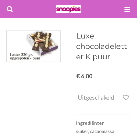
Ga
direct
naar
de
Luxe
hoofdinhoud
chocoladelett
er K puur
€ 6,00
Uitgeschakeld
Ingrediënten
suiker, cacaomassa,