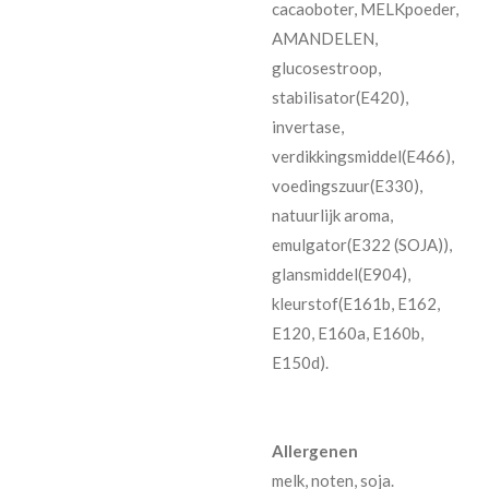
cacaoboter, MELKpoeder,
AMANDELEN,
glucosestroop,
stabilisator(E420),
invertase,
verdikkingsmiddel(E466),
voedingszuur(E330),
natuurlijk aroma,
emulgator(E322 (SOJA)),
glansmiddel(E904),
kleurstof(E161b, E162,
E120, E160a, E160b,
E150d).
Allergenen
melk, noten, soja.