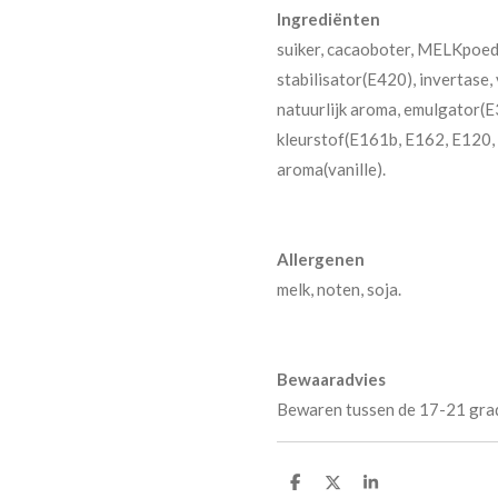
Ingrediënten
suiker, cacaoboter, MELKpoe
stabilisator(E420), invertase
natuurlijk aroma, emulgator(E
kleurstof(E161b, E162, E120, 
aroma(vanille).
Allergenen
melk, noten, soja.
Bewaaradvies
Bewaren tussen de 17-21 grad
D
D
S