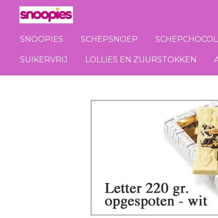
Ga
direct
naar
SNOOPIES
SCHEPSNOEP
SCHEPCHOCOL
de
SUIKERVRIJ
LOLLIES EN ZUURSTOKKEN
hoofdinhoud