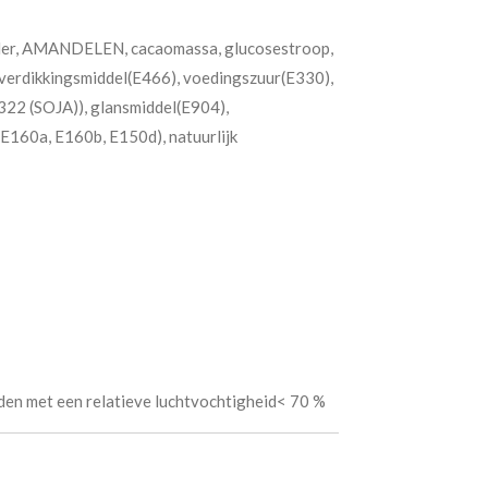
der, AMANDELEN, cacaomassa, glucosestroop,
, verdikkingsmiddel(E466), voedingszuur(E330),
322 (SOJA)), glansmiddel(E904),
E160a, E160b, E150d), natuurlijk
en met een relatieve luchtvochtigheid< 70 %