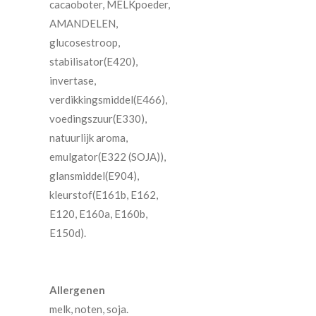
cacaoboter, MELKpoeder,
AMANDELEN,
glucosestroop,
stabilisator(E420),
invertase,
verdikkingsmiddel(E466),
voedingszuur(E330),
natuurlijk aroma,
emulgator(E322 (SOJA)),
glansmiddel(E904),
kleurstof(E161b, E162,
E120, E160a, E160b,
E150d).
Allergenen
melk, noten, soja.