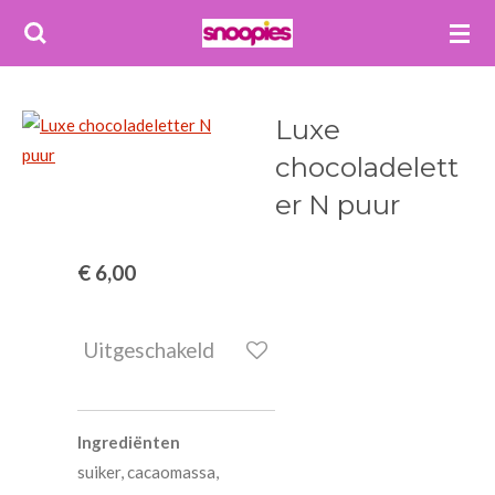
Ga
direct
naar
de
Luxe
hoofdinhoud
chocoladelett
er N puur
€ 6,00
Uitgeschakeld
Ingrediënten
suiker, cacaomassa,