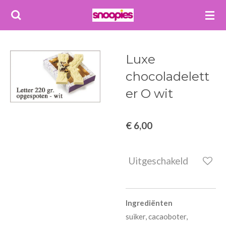
Ga
direct
naar
de
Luxe
hoofdinhoud
chocoladelett
er O wit
€ 6,00
Uitgeschakeld
Ingrediënten
suiker, cacaoboter,