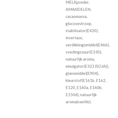
MELKpoeder,
AMANDELEN,
cacaomassa,
glucosestroop,
stabilisator(E420),
invertase,
verdikkingsmiddel(E466),
voedingszuur(E330),
natuurlijk aroma,
emulgator(E322 (SOJA)),
glansmiddel(E904),
kleurstof(E161b, E162,
E120, E160a, E160b,
E150d), natuurlijk
aroma(vanille).