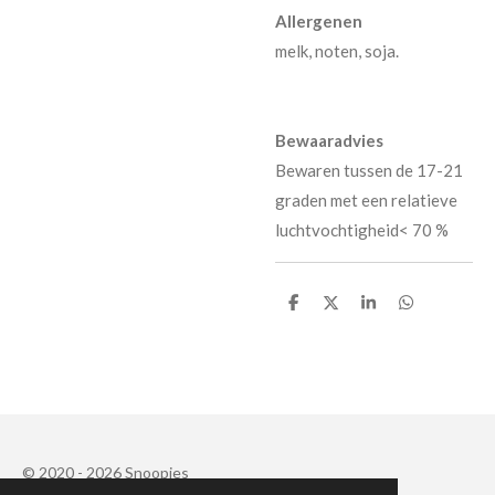
Allergenen
melk, noten, soja.
Bewaaradvies
Bewaren tussen de 17-21
graden met een relatieve
luchtvochtigheid< 70 %
D
D
S
D
e
e
h
e
l
e
a
l
e
l
r
e
n
e
n
© 2020 - 2026 Snoopies