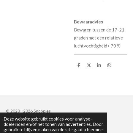
Bewaaradvies
Bewaren tussen de 17-21
graden met een relatieve
luchtvochtigheid< 70 %
D
D
S
D
e
e
h
e
l
e
a
l
e
l
r
e
n
e
n
© 2020 - 2026 Snoopies
Deze website gebruikt cookies voor analyse-
Powered by
JouwWeb
doeleinden en/of het tonen van advertenties. Door
gebruik te blijven maken van de site gaat u hiermee