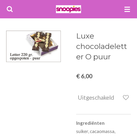
Ga
direct
naar
de
Luxe
hoofdinhoud
chocoladelett
er O puur
€ 6,00
Uitgeschakeld
Ingrediënten
suiker, cacaomassa,