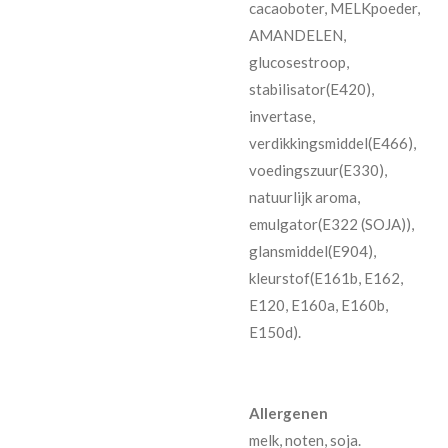
cacaoboter, MELKpoeder,
AMANDELEN,
glucosestroop,
stabilisator(E420),
invertase,
verdikkingsmiddel(E466),
voedingszuur(E330),
natuurlijk aroma,
emulgator(E322 (SOJA)),
glansmiddel(E904),
kleurstof(E161b, E162,
E120, E160a, E160b,
E150d).
Allergenen
melk, noten, soja.