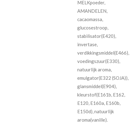
MELKpoeder,
AMANDELEN,
cacaomassa,
glucosestroop,
stabilisator(E420),
invertase,
verdikkingsmiddel(E466),
voedingszuur(E330),
natuurlijk aroma,
emulgator(E322 (SOJA)),
glansmiddel(E904),
kleurstof(E161b, E162,
E120, E160a, E160b,
E150d), natuurlijk
aroma(vanille).