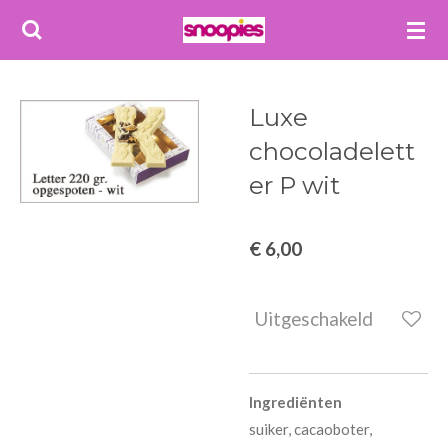
Ga
direct
naar
de
Luxe
hoofdinhoud
chocoladelett
er P wit
€ 6,00
Uitgeschakeld
Ingrediënten
suiker, cacaoboter,