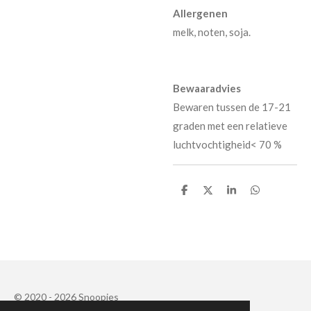
Allergenen
melk, noten, soja.
Bewaaradvies
Bewaren tussen de 17-21
graden met een relatieve
luchtvochtigheid< 70 %
D
D
S
D
e
e
h
e
l
e
a
l
e
l
r
e
n
e
n
© 2020 - 2026 Snoopies