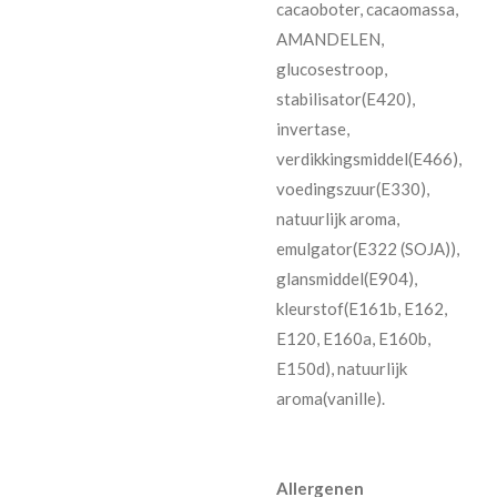
cacaoboter, cacaomassa,
AMANDELEN,
glucosestroop,
stabilisator(E420),
invertase,
verdikkingsmiddel(E466),
voedingszuur(E330),
natuurlijk aroma,
emulgator(E322 (SOJA)),
glansmiddel(E904),
kleurstof(E161b, E162,
E120, E160a, E160b,
E150d), natuurlijk
aroma(vanille).
Allergenen