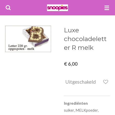
Ga
direct
naar
de
Luxe
hoofdinhoud
chocoladelett
er R melk
€ 6,00
Uitgeschakeld
Ingrediënten
suiker, MELKpoeder,