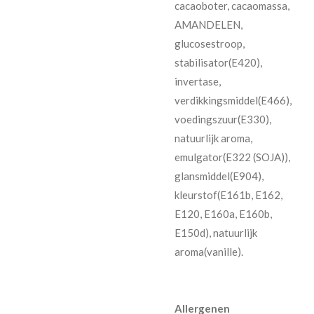
cacaoboter, cacaomassa,
AMANDELEN,
glucosestroop,
stabilisator(E420),
invertase,
verdikkingsmiddel(E466),
voedingszuur(E330),
natuurlijk aroma,
emulgator(E322 (SOJA)),
glansmiddel(E904),
kleurstof(E161b, E162,
E120, E160a, E160b,
E150d), natuurlijk
aroma(vanille).
Allergenen