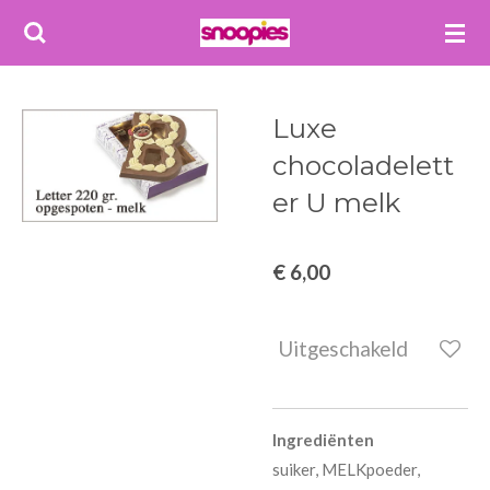
Ga
direct
naar
de
Luxe
hoofdinhoud
chocoladelett
er U melk
€ 6,00
Uitgeschakeld
Ingrediënten
suiker, MELKpoeder,