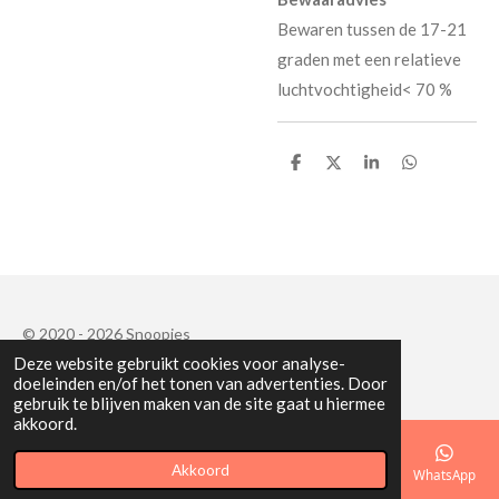
Bewaren tussen de 17-21
graden met een relatieve
luchtvochtigheid< 70 %
D
D
S
D
e
e
h
e
l
e
a
l
e
l
r
e
n
e
n
© 2020 - 2026 Snoopies
Deze website gebruikt cookies voor analyse-
Powered by
JouwWeb
doeleinden en/of het tonen van advertenties. Door
gebruik te blijven maken van de site gaat u hiermee
akkoord.
Akkoord
E-mailadres
Telefoonnummer
Kaart
Facebook
WhatsApp