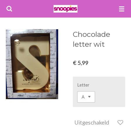
Ga
direct
naar
de
Chocolade
hoofdinhoud
letter wit
€ 5,99
Letter
Uitgeschakeld