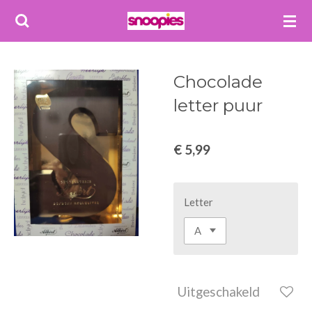
Ga
direct
naar
de
Chocolade
hoofdinhoud
letter puur
€ 5,99
Letter
Uitgeschakeld