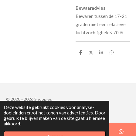
Bewaaradvies
Bewaren tussen de 17-21
graden met een relatieve
luchtvochtigheid< 70 %
D
D
S
D
e
e
h
e
l
e
a
l
e
l
r
e
n
e
n
© 2020 - 2026 Snoopies
Deze website gebruikt cookies voor analyse-
Powered by
JouwWeb
doeleinden en/of het tonen van advertenties. Door
gebruik te blijven maken van de site gaat u hiermee
akkoord.