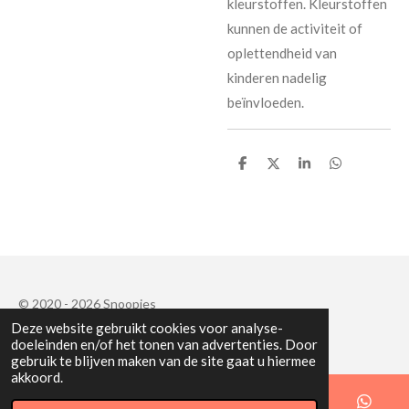
kleurstoffen. Kleurstoffen
kunnen de activiteit of
oplettendheid van
kinderen nadelig
beïnvloeden.
D
D
S
D
e
e
h
e
l
e
a
l
e
l
r
e
n
e
n
© 2020 - 2026 Snoopies
Deze website gebruikt cookies voor analyse-
Powered by
JouwWeb
doeleinden en/of het tonen van advertenties. Door
gebruik te blijven maken van de site gaat u hiermee
akkoord.