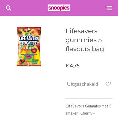
Ga
direct
naar
de
Lifesavers
hoofdinhoud
gummies 5
flavours bag
€ 4,75
Uitgeschakeld
LifeSavers Gummies met 5
smaken: Cherry -