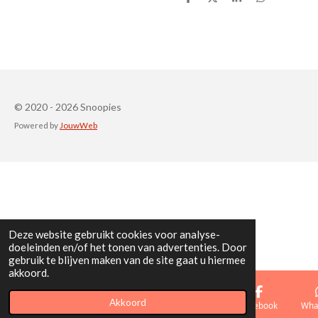
D
D
S
D
e
e
h
e
l
e
a
l
e
l
r
e
n
e
n
© 2020 - 2026 Snoopies
Powered by
JouwWeb
Deze website gebruikt cookies voor analyse-
doeleinden en/of het tonen van advertenties. Door
gebruik te blijven maken van de site gaat u hiermee
akkoord.
Akkoord
E-mailadres
Telefoonnummer
Kaart
Facebook
Wha