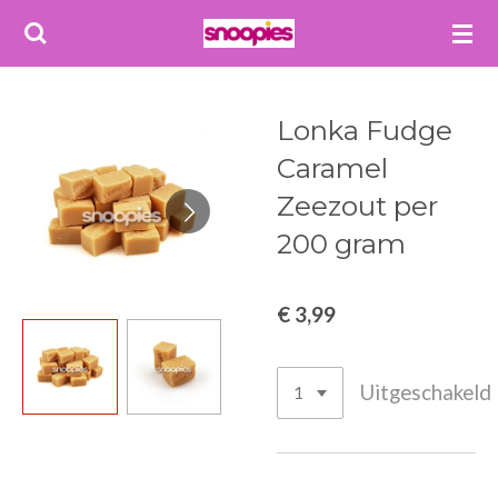
Ga
direct
naar
de
Lonka Fudge
hoofdinhoud
Caramel
Zeezout per
200 gram
€ 3,99
Uitgeschakeld