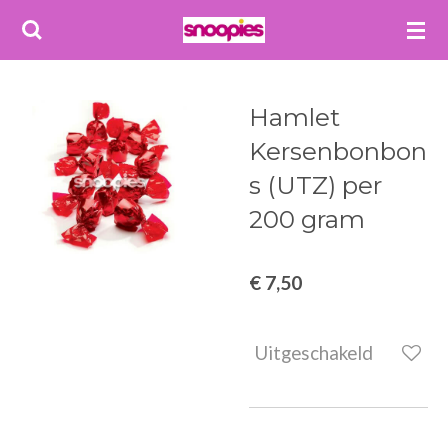
Ga
direct
naar
de
Hamlet
hoofdinhoud
Kersenbonbon
s (UTZ) per
200 gram
€ 7,50
Uitgeschakeld