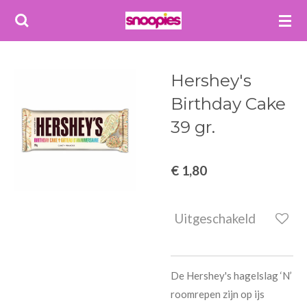
Ga
direct
naar
de
Hershey's
hoofdinhoud
Birthday Cake
39 gr.
€ 1,80
Uitgeschakeld
De Hershey's hagelslag ‘N’
roomrepen zijn op ijs