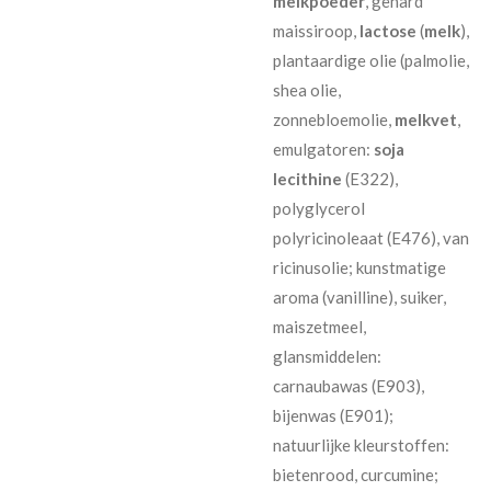
melkpoeder
, gehard
maissiroop,
lactose
(
melk
),
plantaardige olie (palmolie,
shea olie,
zonnebloemolie,
melkvet
,
emulgatoren:
soja
lecithine
(E322),
polyglycerol
polyricinoleaat (E476), van
ricinusolie; kunstmatige
aroma (vanilline), suiker,
maiszetmeel,
glansmiddelen:
carnaubawas (E903),
bijenwas (E901);
natuurlijke kleurstoffen:
bietenrood, curcumine;