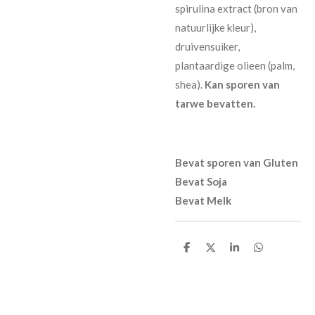
spirulina extract (bron van
natuurlijke kleur),
druivensuiker,
plantaardige olieen (palm,
shea).
Kan sporen van
tarwe bevatten.
Bevat sporen van Gluten
Bevat Soja
Bevat Melk
D
D
S
D
e
e
h
e
l
e
a
l
e
l
r
e
n
e
n