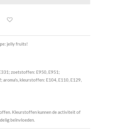
e: jelly fruits!
 E331; zoetstoffen: E950, E951;
 aroma's, kleurstoffen: E104, E110, E129,
ffen. Kleurstoffen kunnen de activiteit of
delig beïnvloeden.