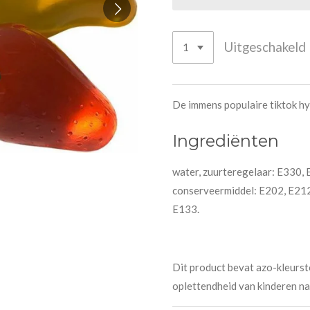
Uitgeschakeld
De immens populaire tiktok hyp
Ingrediënten
water, zuurteregelaar: E330,
conserveermiddel: E202, E212;
E133.
Dit product bevat azo-kleursto
oplettendheid van kinderen na