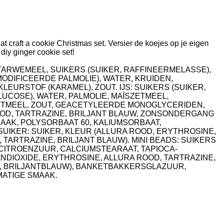
t craft a cookie Christmas set. Versier de koejes op je eigen
iy ginger cookie set!
TARWEMEEL, SUIKERS (SUIKER, RAFFINEERMELASSE),
ODIFICEERDE PALMOLIE), WATER, KRUIDEN,
LEURSTOF (KARAMEL), ZOUT. IJS: SUIKERS (SUIKER,
UCOSE), WATER, PALMOLIE, MAÏSZETMEEL,
ETMEEL, ZOUT, GEACETYLEERDE MONOGLYCERIDEN,
OD, TARTRAZINE, BRILJANT BLAUW, ZONSONDERGANG
AAK, POLYSORBAAT 60, KALIUMSORBAAT,
UIKER: SUIKER, KLEUR (ALLURA ROOD, ERYTHROSINE,
ARTRAZINE, BRILJANT BLAUW). MINI BEADS: SUIKERS
 CITROENZUUR, CALCIUMSTEARAAT, TAPIOCA-
ANDIOXIDE, ERYTHROSINE, ALLURA ROOD, TARTRAZINE,
 BRILJANTBLAUW), BANKETBAKKERSGLAZUUR,
ATIGE SMAAK.