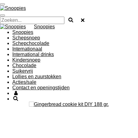
Ga
direct
naar
de
Snoopies
hoofdinhoud
Snoopies
Schepsnoep
Schepchocolade
Internationaal
International drinks
Kindersnoep
Chocolade
Suikervrij
Lollies en zuurstokken
Acties/sale
Contact en openingstijden