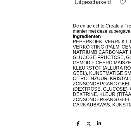
Uitgeschakeld
De enige echte Create a Trea
manier met deze supergave d
Ingredienten
PEPERKOEK: VERRIJKT 
VERKORTING (PALM, GEM
NATRIUMBICARBONAAT, K
GLUCOSE-FRUCTOSE, GL
GEMODIFICEERD MAÏSZ
KLEURSTOF (ALLURA RO
GEEL), KUNSTMATIGE SM
CITROENZUUR. KRISTALS
ZONSONDERGANG GEEL, T
(DEXTROSE, GLUCOSE),
DEXTRINE, KLEUR (TITA
ZONSONDERGANG GEEL,
CARNAUBAWAS, KUNSTM
D
D
S
e
e
h