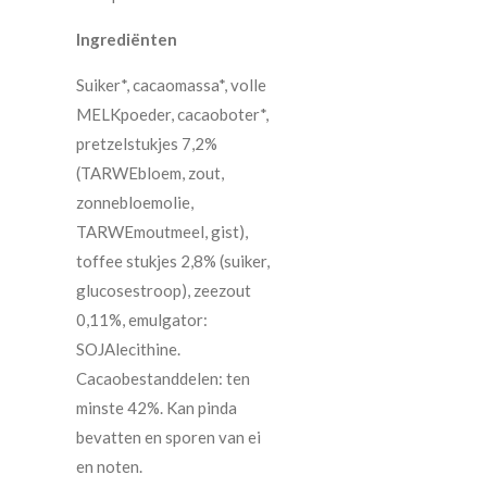
Ingrediënten
Suiker*, cacaomassa*, volle
MELKpoeder, cacaoboter*,
pretzelstukjes 7,2%
(TARWEbloem, zout,
zonnebloemolie,
TARWEmoutmeel, gist),
toffee stukjes 2,8% (suiker,
glucosestroop), zeezout
0,11%, emulgator:
SOJAlecithine.
Cacaobestanddelen: ten
minste 42%. Kan pinda
bevatten en sporen van ei
en noten.