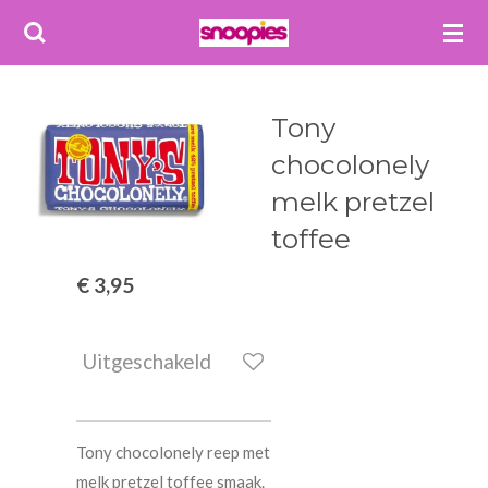
Ga
direct
naar
de
Tony
hoofdinhoud
chocolonely
melk pretzel
toffee
€ 3,95
Uitgeschakeld
Tony chocolonely reep met
melk pretzel toffee smaak.