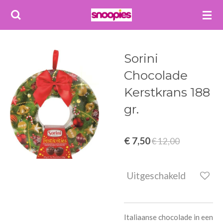
Ga
direct
naar
de
Sorini
hoofdinhoud
Chocolade
Kerstkrans 188
gr.
€ 7,50
€ 12,00
Uitgeschakeld
Italiaanse chocolade in een