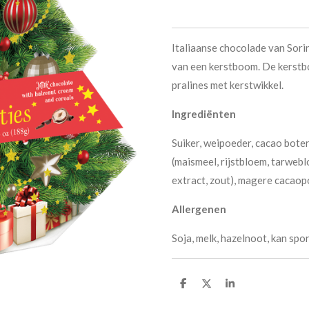
Italiaanse chocolade van Sori
van een kerstboom. De kerstb
pralines met kerstwikkel.
Ingrediënten
Suiker, weipoeder, cacao boter
(maismeel, rijstbloem, tarweb
extract, zout), magere cacaopo
Allergenen
Soja, melk, hazelnoot, kan sp
D
D
S
e
e
h
l
e
a