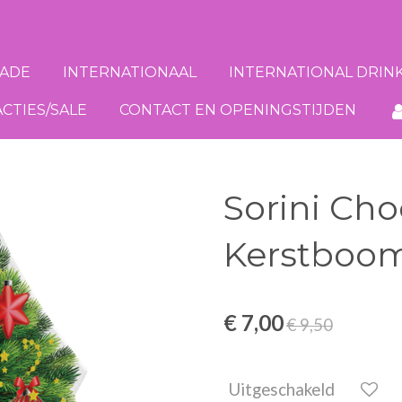
ADE
INTERNATIONAAL
INTERNATIONAL DRIN
ACTIES/SALE
CONTACT EN OPENINGSTIJDEN
Sorini Ch
Kerstboom 
€ 7,00
€ 9,50
Uitgeschakeld