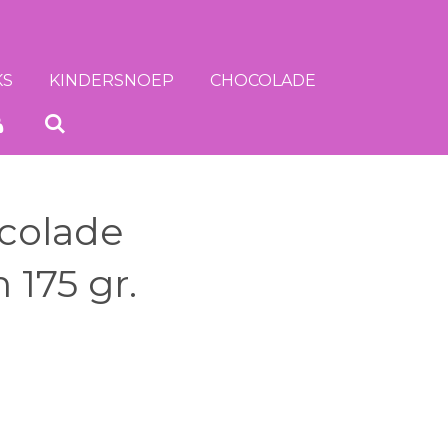
KS
KINDERSNOEP
CHOCOLADE
ocolade
175 gr.