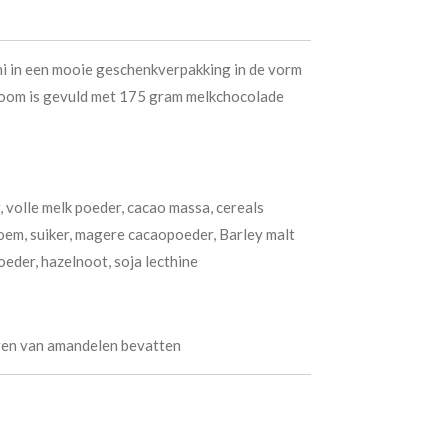
ni in een mooie geschenkverpakking in de vorm
oom is gevuld met 175 gram melkchocolade
, volle melk poeder, cacao massa, cereals
loem, suiker, magere cacaopoeder, Barley malt
eder, hazelnoot, soja lecthine
oren van amandelen bevatten