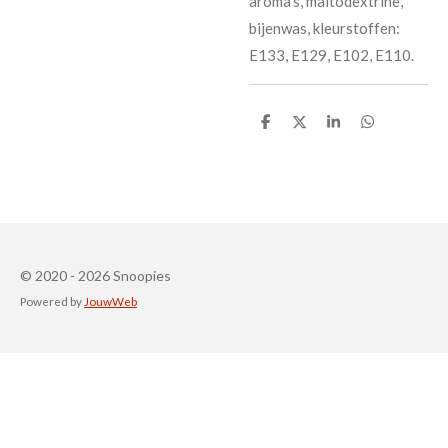
aroma's, maltodextrine,
bijenwas, kleurstoffen:
E133, E129, E102, E110.
D
D
S
D
e
e
h
e
l
e
a
l
e
l
r
e
n
e
n
© 2020 - 2026 Snoopies
Powered by
JouwWeb