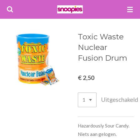
Ga
direct
naar
de
Toxic Waste
hoofdinhoud
Nuclear
Fusion Drum
€ 2,50
Uitgeschakeld
Hazardously Sour Candy.
Niets aan gelogen.