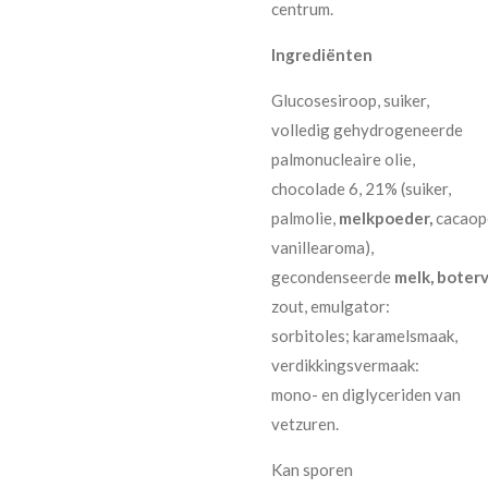
centrum.
Ingrediënten
Glucosesiroop, suiker,
volledig gehydrogeneerde
palmonucleaire olie,
chocolade 6, 21% (suiker,
palmolie,
melkpoeder,
cacaop
vanillearoma),
gecondenseerde
melk,
boterv
zout, emulgator:
sorbitoles; karamelsmaak,
verdikkingsvermaak:
mono- en diglyceriden van
vetzuren.
Kan sporen