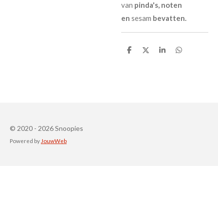
van
pinda's,
noten
en
sesam
bevatten.
D
D
S
D
e
e
h
e
l
e
a
l
e
l
r
e
n
e
n
© 2020 - 2026 Snoopies
Powered by
JouwWeb