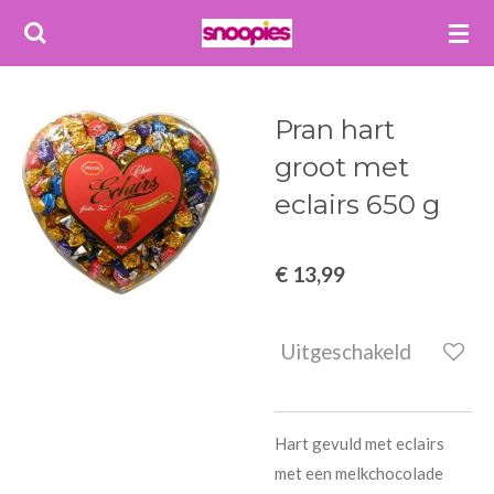
Ga
direct
naar
de
Pran hart
hoofdinhoud
groot met
eclairs 650 g
€ 13,99
Uitgeschakeld
Hart gevuld met eclairs
met een melkchocolade