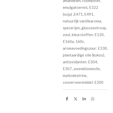
amandelen, roomboter,
emulgatoerenL E322
(soja) ,E471, E491,
natuurlijk vanillearoma,
specerijen, glucosestroop,
zout, kleurstoffen: E120,
E160a, 160c,
aromavoedingszuur: E330,
plantaardige olie (kokos),
antioxidanten: E304,
E307, zonnebloemolie,
maltodextrine,
conserveermiddel: E200
D
D
S
D
e
e
h
e
l
e
a
l
e
l
r
e