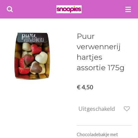
Ga
direct
naar
de
Puur
hoofdinhoud
verwennerij
hartjes
assortie 175g
€ 4,50
Uitgeschakeld
Chocoladebakje met