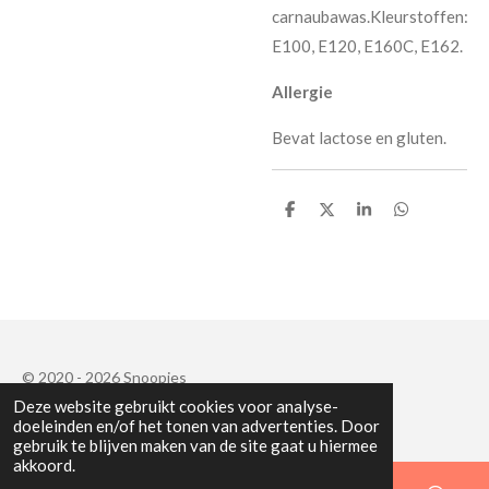
carnaubawas.Kleurstoffen:
E100, E120, E160C, E162.
Allergie
Bevat lactose en gluten.
D
D
S
D
e
e
h
e
l
e
a
l
e
l
r
e
n
e
n
© 2020 - 2026 Snoopies
Deze website gebruikt cookies voor analyse-
Powered by
JouwWeb
doeleinden en/of het tonen van advertenties. Door
gebruik te blijven maken van de site gaat u hiermee
akkoord.