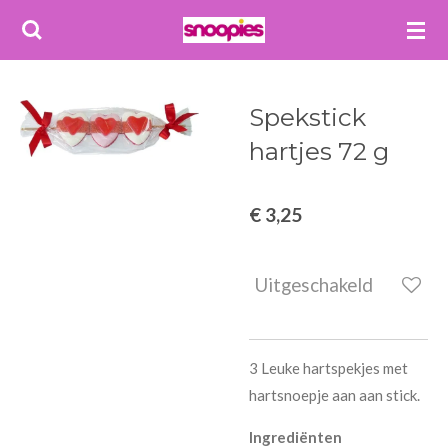
Ga
direct
naar
de
Spekstick
hoofdinhoud
hartjes 72 g
€ 3,25
Uitgeschakeld
3 Leuke hartspekjes met
hartsnoepje aan aan stick.
Ingrediënten