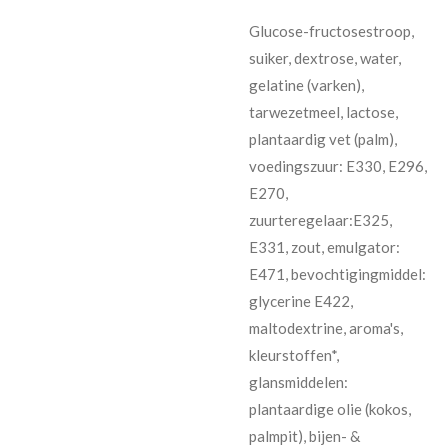
Glucose-fructosestroop,
suiker, dextrose, water,
gelatine (varken),
tarwezetmeel, lactose,
plantaardig vet (palm),
voedingszuur: E330, E296,
E270,
zuurteregelaar:E325,
E331, zout, emulgator:
E471, bevochtigingmiddel:
glycerine E422,
maltodextrine, aroma's,
kleurstoffen*,
glansmiddelen:
plantaardige olie (kokos,
palmpit), bijen- &