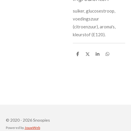
suiker, glucosestroop,
voedingszuur
(citroenzuur), aroma's,
kleurstof (E120).
D
D
S
D
e
e
h
e
l
e
a
l
e
l
r
e
n
e
n
© 2020 - 2026 Snoopies
Powered by
JouwWeb