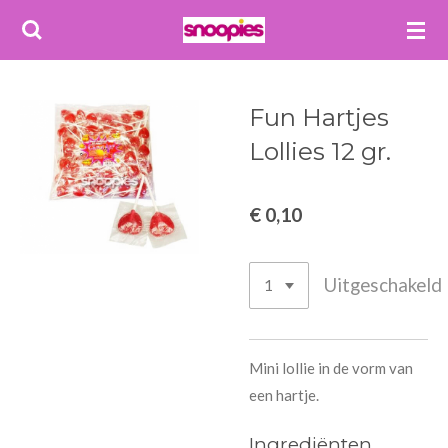
Ga
direct
naar
de
Fun Hartjes
hoofdinhoud
Lollies 12 gr.
€ 0,10
Uitgeschakeld
Mini lollie in de vorm van
een hartje.
Ingrediënten