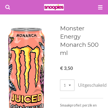
Ga
direct
naar
de
Monster
hoofdinhoud
Energy
Monarch 500
ml
€ 3,50
Uitgeschakeld
Smaakprofiel: perzik en