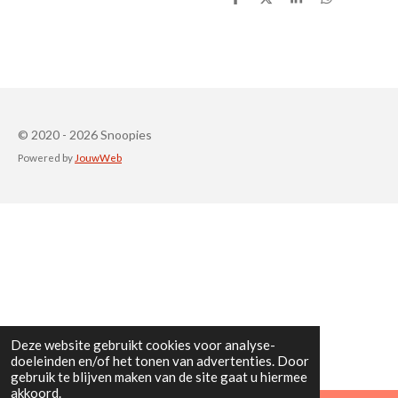
D
D
S
D
e
e
h
e
l
e
a
l
e
l
r
e
n
e
n
© 2020 - 2026 Snoopies
Powered by
JouwWeb
Deze website gebruikt cookies voor analyse-
doeleinden en/of het tonen van advertenties. Door
gebruik te blijven maken van de site gaat u hiermee
akkoord.