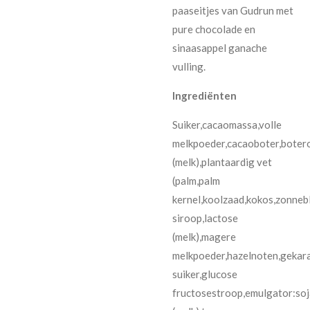
paaseitjes van Gudrun met
pure chocolade en
sinaasappel ganache
vulling.
Ingrediënten
Suiker,cacaomassa,volle
melkpoeder,cacaoboter,botero
(melk),plantaardig vet
(palm,palm
kernel,koolzaad,kokos,zonneb
siroop,lactose
(melk),magere
melkpoeder,hazelnoten,gekar
suiker,glucose
fructosestroop,emulgator:soj