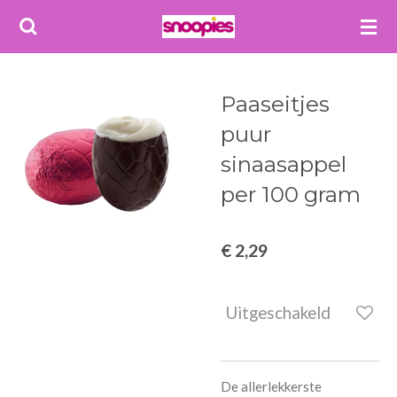
Ga
direct
naar
de
Paaseitjes
hoofdinhoud
puur
sinaasappel
per 100 gram
€ 2,29
Uitgeschakeld
De allerlekkerste