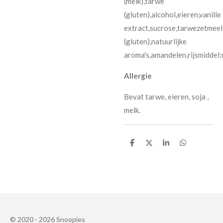
(melk),tarwe
(gluten),alcohol,eieren,vanille
extract,sucrose,tarwezetmee
(gluten),natuurlijke
aroma's,amandelen,rijsmiddel
Allergie
Bevat tarwe, eieren, soja ,
melk.
D
D
S
D
e
e
h
e
l
e
a
l
e
l
r
e
n
e
n
© 2020 - 2026 Snoopies