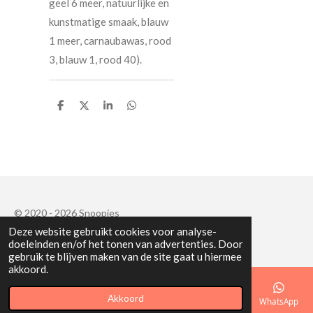
geel 6 meer, natuurlijke en
kunstmatige smaak, blauw
1 meer, carnaubawas, rood
3, blauw 1, rood 40).
D
D
S
D
e
e
h
e
l
e
a
l
e
l
r
e
n
e
n
© 2020 - 2026 Snoopies
Deze website gebruikt cookies voor analyse-
Powered by
JouwWeb
doeleinden en/of het tonen van advertenties. Door
gebruik te blijven maken van de site gaat u hiermee
akkoord.
Akkoord
E-mailadres
Telefoonnummer
Kaart
Facebook
WhatsApp