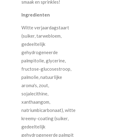
smaak en sprinkles!
Ingredienten
Witte verjaardagstaart
(suiker, tarwebloem,
gedeeltelijk
gehydrogeneerde
palmpitolie, glycerine,
fructose-glucosestroop,
palmolie, natuurlijke
aroma's, zout,
sojalecithine,
xanthaangom,
natriumbicarbonaat), witte
kreemy-coating (suiker,
gedeeltelijk
gehydrogeneerde palmpit