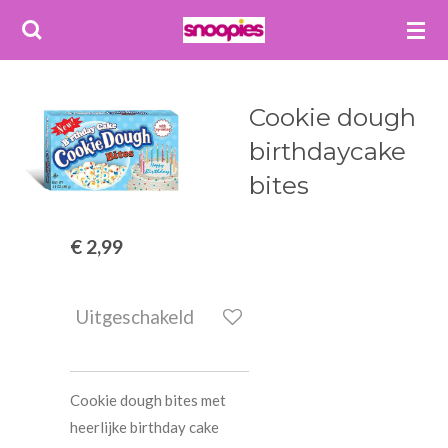
Ga
direct
naar
de
Cookie dough
hoofdinhoud
birthdaycake
bites
€ 2,99
Uitgeschakeld
Cookie dough bites met
heerlijke birthday cake