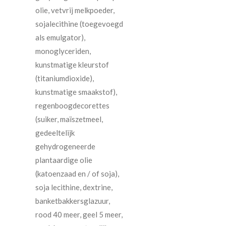
olie, vetvrij melkpoeder,
sojalecithine (toegevoegd
als emulgator),
monoglyceriden,
kunstmatige kleurstof
(titaniumdioxide),
kunstmatige smaakstof),
regenboogdecorettes
(suiker, maïszetmeel,
gedeeltelijk
gehydrogeneerde
plantaardige olie
(katoenzaad en / of soja),
soja lecithine, dextrine,
banketbakkersglazuur,
rood 40 meer, geel 5 meer,