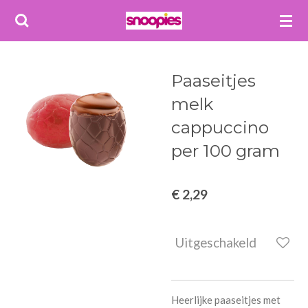
Ga
direct
naar
de
Paaseitjes
hoofdinhoud
melk
cappuccino
per 100 gram
€ 2,29
Uitgeschakeld
Heerlijke paaseitjes met