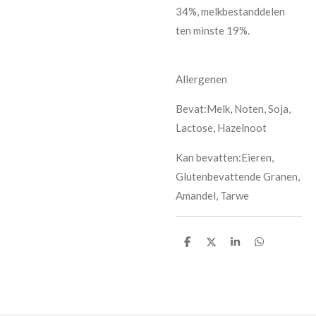
34%,
melk
bestanddelen
ten minste 19%.
Allergenen
Bevat:Melk, Noten, Soja,
Lactose, Hazelnoot
Kan bevatten:Eieren,
Glutenbevattende Granen,
Amandel, Tarwe
D
D
S
D
e
e
h
e
l
e
a
l
e
l
r
e
n
e
n