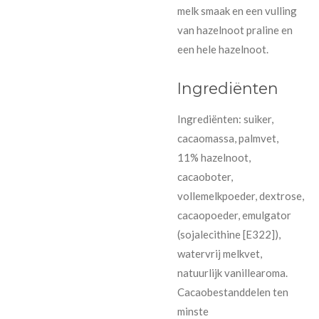
melk smaak en een vulling
van hazelnoot praline en
een hele hazelnoot.
Ingrediënten
Ingrediënten: suiker,
cacaomassa, palmvet,
11%
hazelnoot
,
cacaoboter,
volle
melk
poeder, dextrose,
cacaopoeder, emulgator
(
soja
lecithine [E322]),
watervrij
melk
vet,
natuurlijk vanillearoma.
Cacaobestanddelen ten
minste