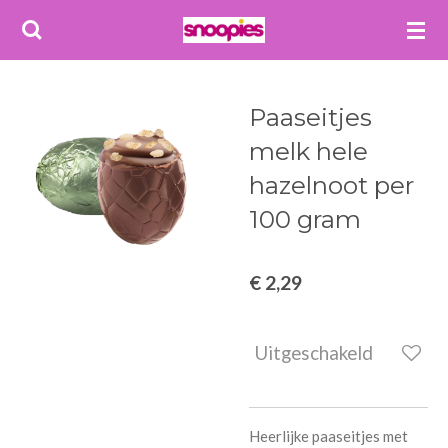
Ga
direct
naar
de
Paaseitjes
hoofdinhoud
melk hele
hazelnoot per
100 gram
€ 2,29
Uitgeschakeld
Heerlijke paaseitjes met