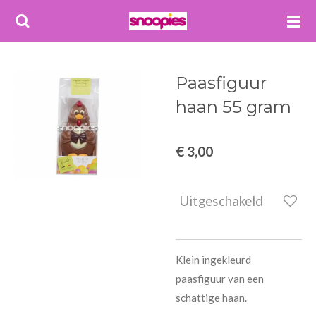
Ga
direct
naar
de
Paasfiguur
hoofdinhoud
haan 55 gram
€ 3,00
Uitgeschakeld
Klein ingekleurd
paasfiguur van een
schattige haan.