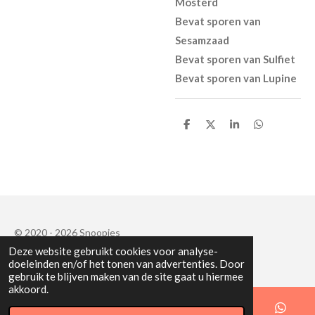
Mosterd
Bevat sporen van
Sesamzaad
Bevat sporen van Sulfiet
Bevat sporen van Lupine
D
D
S
D
e
e
h
e
l
e
a
l
e
l
r
e
n
e
n
© 2020 - 2026 Snoopies
Deze website gebruikt cookies voor analyse-
Powered by
JouwWeb
doeleinden en/of het tonen van advertenties. Door
gebruik te blijven maken van de site gaat u hiermee
akkoord.