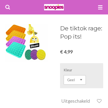
Ga
direct
naar
de
De tiktok rage:
hoofdinhoud
Pop its!
€ 4,99
Kleur
Uitgeschakeld