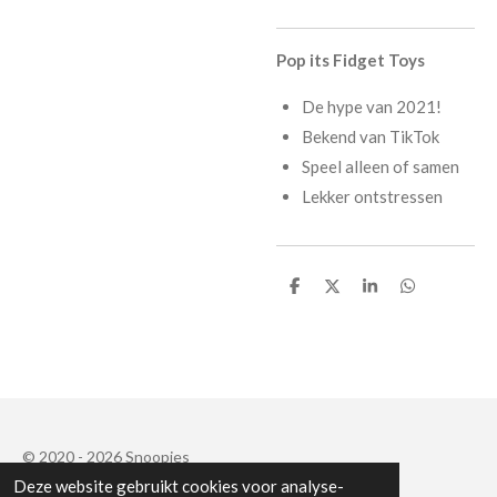
Pop its Fidget Toys
De hype van 2021!
Bekend van TikTok
Speel alleen of samen
Lekker ontstressen
D
D
S
D
e
e
h
e
l
e
a
l
e
l
r
e
n
e
n
© 2020 - 2026 Snoopies
Deze website gebruikt cookies voor analyse-
Powered by
JouwWeb