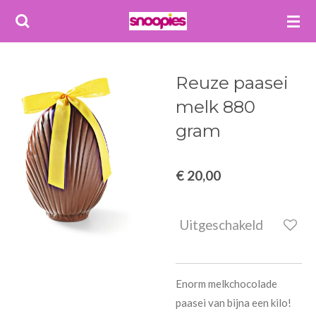
Ga
direct
naar
de
Reuze paasei
hoofdinhoud
melk 880
gram
€ 20,00
Uitgeschakeld
Enorm melkchocolade
paasei van bijna een kilo!