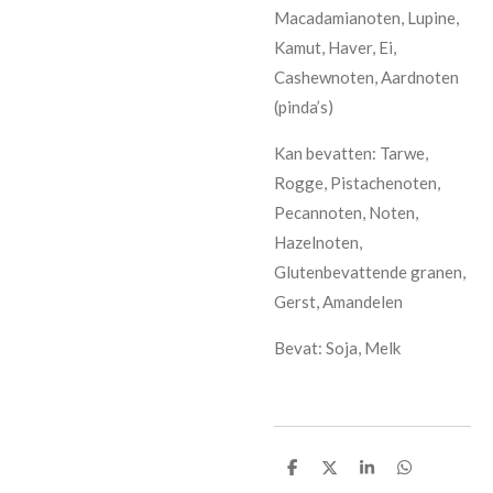
Macadamianoten, Lupine,
Kamut, Haver, Ei,
Cashewnoten, Aardnoten
(pinda’s)
Kan bevatten: Tarwe,
Rogge, Pistachenoten,
Pecannoten, Noten,
Hazelnoten,
Glutenbevattende granen,
Gerst, Amandelen
Bevat: Soja, Melk
D
D
S
D
e
e
h
e