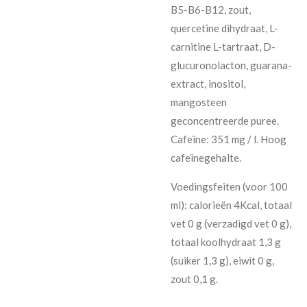
B5-B6-B12, zout,
quercetine dihydraat, L-
carnitine L-tartraat, D-
glucuronolacton, guarana-
extract, inositol,
mangosteen
geconcentreerde puree.
Cafeïne: 351 mg / l. Hoog
cafeïnegehalte.
Voedingsfeiten (voor 100
ml): calorieën 4Kcal, totaal
vet 0 g (verzadigd vet 0 g),
totaal koolhydraat 1,3 g
(suiker 1,3 g), eiwit 0 g,
zout 0,1 g.