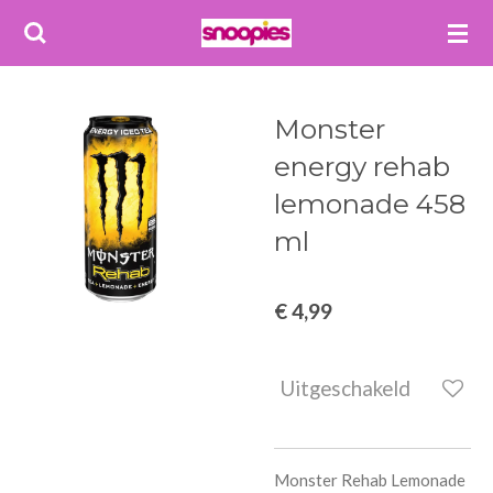
Ga
direct
naar
de
Monster
hoofdinhoud
energy rehab
lemonade 458
ml
€ 4,99
Uitgeschakeld
Monster Rehab Lemonade