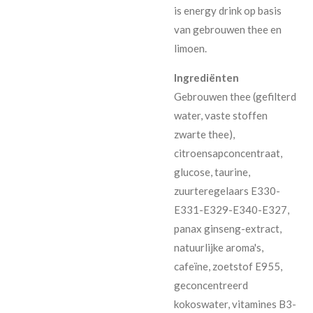
is energy drink op basis
van gebrouwen thee en
limoen.
Ingrediënten
Gebrouwen thee (gefilterd
water, vaste stoffen
zwarte thee),
citroensapconcentraat,
glucose, taurine,
zuurteregelaars E330-
E331-E329-E340-E327,
panax ginseng-extract,
natuurlijke aroma's,
cafeïne, zoetstof E955,
geconcentreerd
kokoswater, vitamines B3-