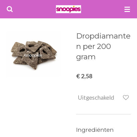
Ga
direct
naar
de
Dropdiamante
hoofdinhoud
n per 200
gram
€ 2,58
Uitgeschakeld
Ingrediënten