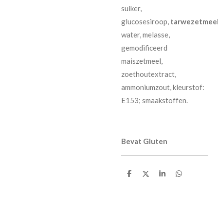
suiker,
glucosesiroop,
tarwezetmee
water, melasse,
gemodificeerd
maiszetmeel,
zoethoutextract,
ammoniumzout, kleurstof:
E153; smaakstoffen.
Bevat Gluten
D
D
S
D
e
e
h
e
l
e
a
l
e
l
r
e
n
e
n