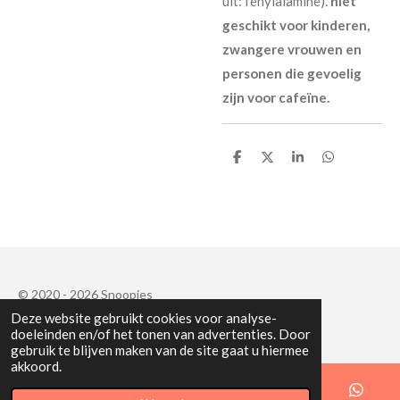
uit: fenylalamine).
niet
geschikt voor kinderen,
zwangere vrouwen en
personen die gevoelig
zijn voor cafeïne.
D
D
S
D
e
e
h
e
l
e
a
l
e
l
r
e
n
e
n
© 2020 - 2026 Snoopies
Deze website gebruikt cookies voor analyse-
Powered by
JouwWeb
doeleinden en/of het tonen van advertenties. Door
gebruik te blijven maken van de site gaat u hiermee
akkoord.