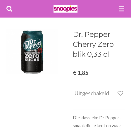
Ga
direct
naar
de
Dr. Pepper
hoofdinhoud
Cherry Zero
blik 0,33 cl
€ 1,85
Uitgeschakeld
Die klassieke Dr Pepper-
smaak die je kent en waar