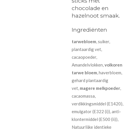
sticks met
chocolade en
hazelnoot smaak.
Ingrediënten
tarwebloem
, suiker,
plantaardig vet,
cacaopoeder,
Amandelvlokken,
volkoren
tarwe bloem
, haverbloem,
gehard plantaardig
vet,
magere melkpoeder
,
cacaomassa,
verdikkingsmiddel (E1420),
emulgator (E322 (i)), anti-
klontermiddel (E500 (ii)),
Natuurlijke identieke