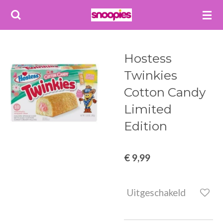
Ga
direct
naar
de
Hostess
hoofdinhoud
Twinkies
Cotton Candy
Limited
Edition
€ 9,99
Uitgeschakeld