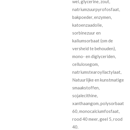
wei, glycerine, zout,
natriumzuurpyrofosfaat,
bakpoeder, enzymen,
katoenzaadolie,
sorbinezuur en
kaliumsorbaat (om de
versheid te behouden),
mono- en diglyceriden,
cellulosegom,
natriumstearoyllactylaat,
Natuurlijke en kunstmatige
smaakstoffen,
sojalecithine,
xanthaangom, polysorbaat
60, monocalciumfosfaat,
rood 40 meer, geel 5, rood
40.