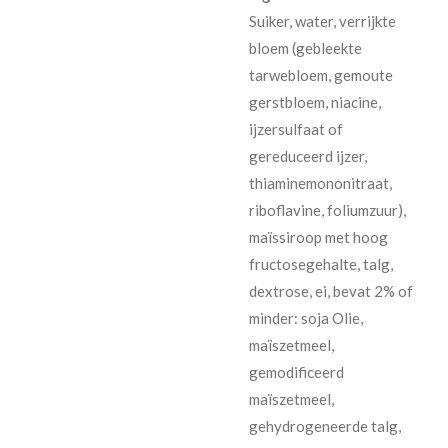
Suiker, water, verrijkte
bloem (gebleekte
tarwebloem, gemoute
gerstbloem, niacine,
ijzersulfaat of
gereduceerd ijzer,
thiaminemononitraat,
riboflavine, foliumzuur),
maïssiroop met hoog
fructosegehalte, talg,
dextrose, ei, bevat 2% of
minder: soja Olie,
maïszetmeel,
gemodificeerd
maïszetmeel,
gehydrogeneerde talg,