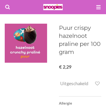
Ga
direct
naar
de
Puur crispy
hoofdinhoud
hazelnoot
praline per 100
gram
€ 2,29
Uitgeschakeld
Allergie