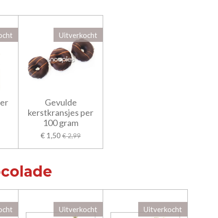
ocht
Uitverkocht
er
Gevulde
kerstkransjes per
100 gram
€ 1,50
€ 2,99
ocolade
ocht
Uitverkocht
Uitverkocht