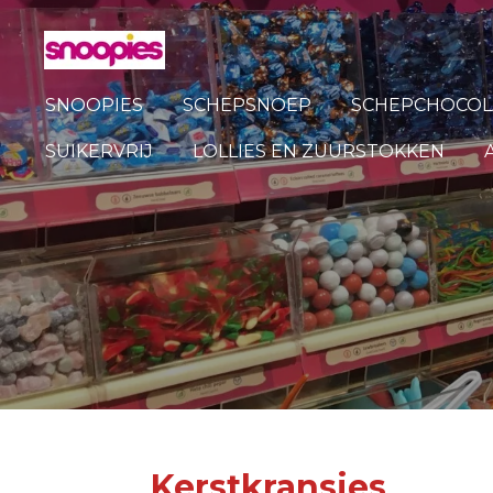
Ga
direct
naar
SNOOPIES
SCHEPSNOEP
SCHEPCHOCOL
de
hoofdinhoud
SUIKERVRIJ
LOLLIES EN ZUURSTOKKEN
Kerstkransjes