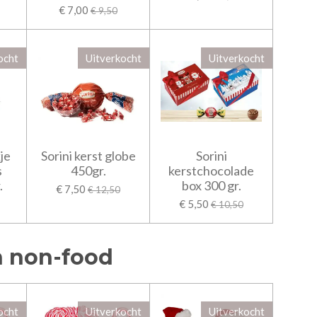
€ 7,00
€ 9,50
ocht
Uitverkocht
Uitverkocht
je
Sorini kerst globe
Sorini
s
450gr.
kerstchocolade
.
box 300 gr.
€ 7,50
€ 12,50
€ 5,50
€ 10,50
n non-food
ocht
Uitverkocht
Uitverkocht