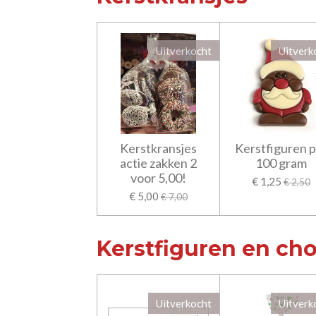
Uitverkocht
Uitverk
Kerstkransjes
Kerstfiguren p
actie zakken 2
100 gram
voor 5,00!
€ 1,25
€ 2,50
€ 5,00
€ 7,00
Kerstfiguren en ch
Uitverkocht
Uitverk