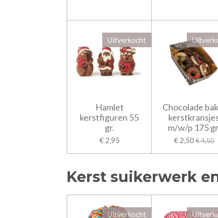
Uitverkocht
Uitverk
Hamlet
Chocolade bak
kerstfiguren 55
kerstkransje
gr.
m/w/p 175 gr
€ 2,95
€ 2,50
€ 4,50
Kerst suikerwerk e
Uitverkocht
Uitverk