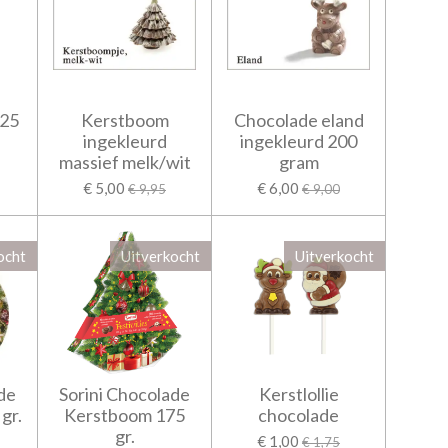
125
Kerstboom
Chocolade eland
ingekleurd
ingekleurd 200
massief melk/wit
gram
€ 5,00
€ 6,00
€ 9,95
€ 9,00
ocht
Uitverkocht
Uitverkocht
de
Sorini Chocolade
Kerstlollie
gr.
Kerstboom 175
chocolade
gr.
€ 1,00
€ 1,75