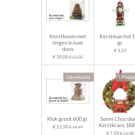
Kerstboom met
Kerstman hol 
ringen in luxe
gr.
doos
€ 3,25
€ 10,00
€ 15,00
Uitverkocht
Uitverk
Klok groot 600 gr.
Sorini Chocola
Kerstkrans 188 
€ 12,50
€ 19,99
€ 7,50
€ 12,00